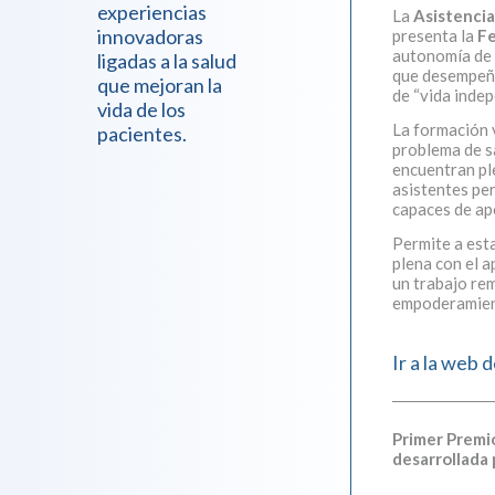
experiencias
La
Asistencia
innovadoras
presenta la
Fe
autonomía de 
ligadas a la salud
que desempeñe
que mejoran la
de “vida indep
vida de los
La formación v
pacientes.
problema de s
encuentran pl
asistentes pe
capaces de ap
Permite a est
plena con el a
un trabajo rem
empoderamien
Ir a la web 
Primer Premio
desarrollada 