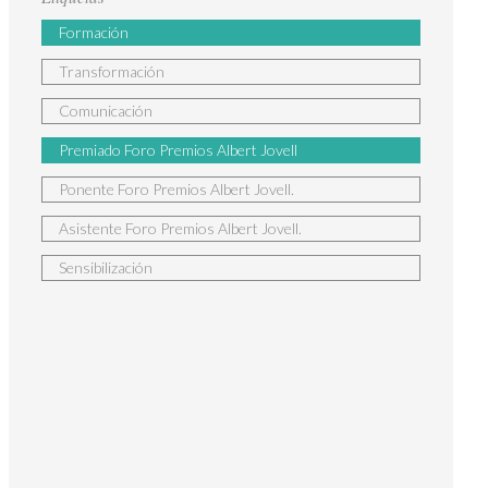
Formación
Transformación
Comunicación
illa y León | Premiados Jovell 2018
Premiado Foro Premios Albert Jovell
Ponente Foro Premios Albert Jovell.
Asistente Foro Premios Albert Jovell.
Sensibilización