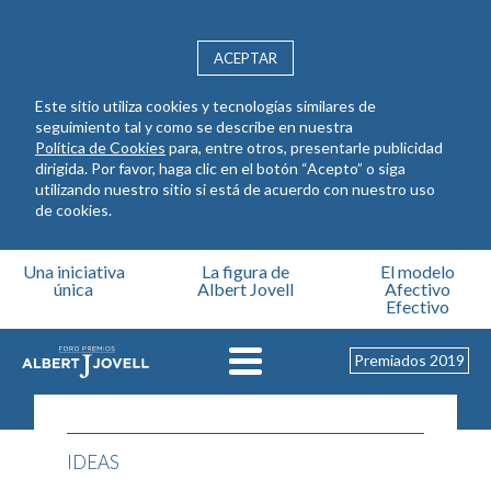
ACEPTAR
Este sitio utiliza cookies y tecnologías similares de
seguimiento tal y como se describe en nuestra
Política de Cookies
para, entre otros, presentarle publicidad
dirigida. Por favor, haga clic en el botón “Acepto” o siga
utilizando nuestro sitio si está de acuerdo con nuestro uso
de cookies.
Pasar al contenido principal
Una iniciativa
La figura de
El modelo
única
Albert Jovell
Afectivo
Efectivo
Premiados 2019
IDEAS