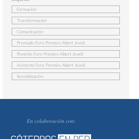
Formación
Transformación
Comunicación
Premiado Foro Premios Albert Jovell
Ponente Foro Premios Albert Jovell.
Asistente Foro Premios Albert Jovell.
Sensibilización
En colaboración con: