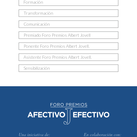
Formación
Transformación
Comunicación
Premiado Foro Premios Albert Jovell
Ponente Foro Premios Albert Jovell.
Asistente Foro Premios Albert Jovell.
Sensibilización
Una iniciativa de:
En colaboración con: