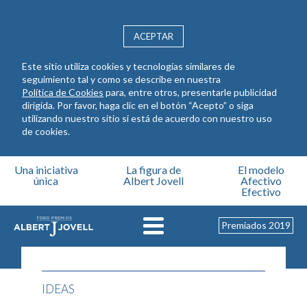
ACEPTAR
Este sitio utiliza cookies y tecnologías similares de
seguimiento tal y como se describe en nuestra
Política de Cookies
para, entre otros, presentarle publicidad
dirigida. Por favor, haga clic en el botón “Acepto” o siga
utilizando nuestro sitio si está de acuerdo con nuestro uso
de cookies.
Pasar al contenido principal
Una iniciativa
La figura de
El modelo
única
Albert Jovell
Afectivo
Efectivo
Premiados 2019
IDEAS