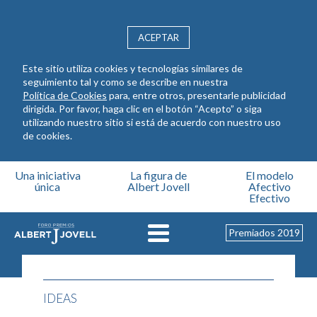
ACEPTAR
Este sitio utiliza cookies y tecnologías similares de
seguimiento tal y como se describe en nuestra
Política de Cookies
para, entre otros, presentarle publicidad
dirigida. Por favor, haga clic en el botón “Acepto” o siga
utilizando nuestro sitio si está de acuerdo con nuestro uso
de cookies.
Pasar al contenido principal
Una iniciativa
La figura de
El modelo
única
Albert Jovell
Afectivo
Efectivo
Premiados 2019
IDEAS