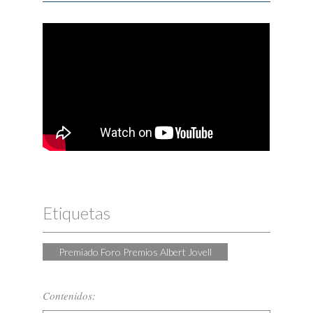
La música cura, Música en Vena |
Premiados Jovell 2018
Etiquetas
Premiado Foro Premios Albert Jovell
Contenidos: